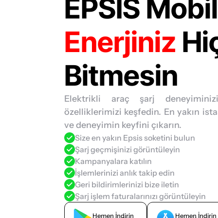
Enerjiniz
 Hiç
Bitmesin
Elektrikli araç şarj deneyiminizi
özelliklerimizi keşfedin. En yakın ista
ve deneyimin keyfini çıkarın.
Size en yakın Epsis soketini bulun
Şarj geçmişinizi görüntüleyin
Kampanyalara katılın
İşlemlerinizi anlık takip edin
Geri bildirimlerinizi bize iletin
Şarj işlem faturalarınızı görüntüleyin
Hemen İndirin
Hemen İndirin