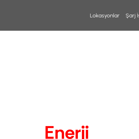
Lokasyonlar
Şarj İ
ceğe 
Enerji
 Veriyo