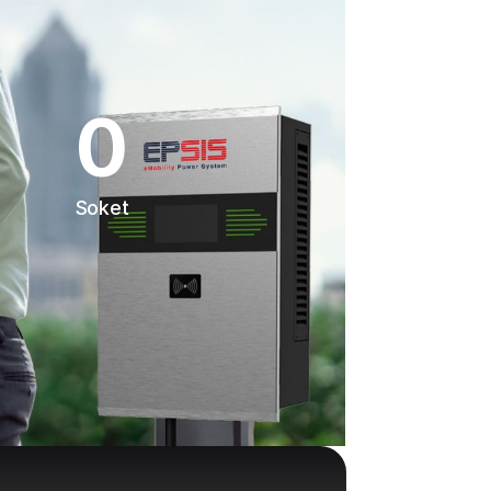
0
Soket