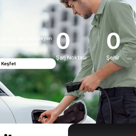
0
0
er geçen gün genişleyen
 yolculuk deneyimi
Şarj Noktası
Şehir
ı Keşfet