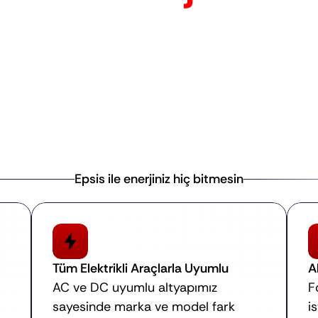
çtan Uca Elektrikl
raç Şarj Çözümle
Epsis ile enerjiniz hiç bitmesin
Tüm Elektrikli Araçlarla Uyumlu
A
AC ve DC uyumlu altyapımız 
F
sayesinde marka ve model fark 
i