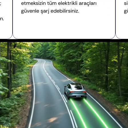
 
etmeksizin tüm elektrikli araçları 
s
güvenle şarj edebilirsiniz.
g
n.