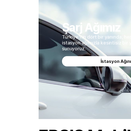
Şarj Ağımız
Türkiye'nin dört bir yanında, h
istasyon ağımızla kesintisiz bir
sunuyoruz.
İstasyon Ağın