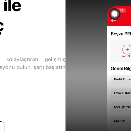
EPSIS Mobil ile 
 
 kolaylaştıran gelişmiş 
syonu bulun, şarjı başlatın 