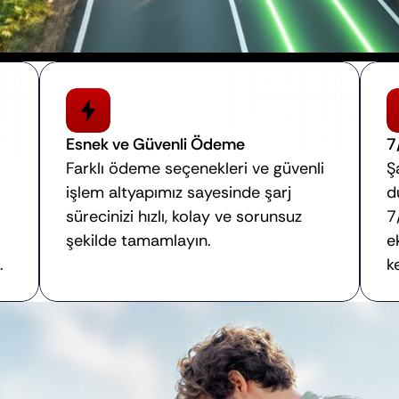
Esnek ve Güvenli Ödeme
7
Farklı ödeme seçenekleri ve güvenli 
Ş
işlem altyapımız sayesinde şarj 
d
sürecinizi hızlı, kolay ve sorunsuz 
7
şekilde tamamlayın.
e
.
k