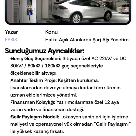
Yazar
Konu
EPSIS
Halka Açık Alanlarda Şarj Ağı Yönetimi 
Sunduğumuz Ayrıcalıklar:
Geniş Güç Seçenekleri:
 İhtiyaca özel AC 22kW ve DC 
30kW / 80kW / 160kW güç seçenekleriyle 
ölçeklenebilir altyapı.
Anahtar Teslim Proje:
 Keşiften kuruluma, 
lisanslamadan devreye almaya kadar tüm sürecin 
uzman ekiplerimizce yönetimi.
Finansman Kolaylığı:
 Yatırımcılarımıza özel 12 aya 
varan vade ve finansman desteği.
Gelir Paylaşım Modeli:
 Lokasyon sahipleri için işletme 
maliyeti ve operasyonel yük olmadan "Gelir Paylaşımı" 
ile yüksek kazanç fırsatı.